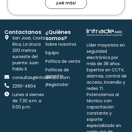
¡Leé más!
Contactanos
¿Quiénes
somos?
San José, Costa
Rica, La Uruca
Sobre nosotros
Líder mayorista en
200 metros
seguridad
Equipo
suroeste del
electrónica por
Política de venta
puente Juan
más de 38 años.
Pablo II.
Políticas de
Expertos en CCTV,
garantía
alarmas, control de
consultas@intradeabc.com
acceso, incendio y
¡Registrate!
2290-4604
redes TI.
Lunes a viernes
Potenciamos al
de 7:30 a.m. a
técnico con
5:00 p.m.
capacitación
constante y
soporte
especializado en
cada una de